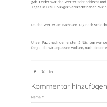
gab. Leider war das Wetter sehr schlecht und
Tages in Frau Bollinger verbracht haben. Wir 
Da das Wetter am nächsten Tag noch schlecht
Unser Fazit nach den ersten 2 Nächten war seh
Dinge, die wir anpassen wollten, nach dieser
T
T
T
e
e
e
i
i
i
l
l
l
Kommentar hinzufüge
e
e
e
n
n
n
Name *