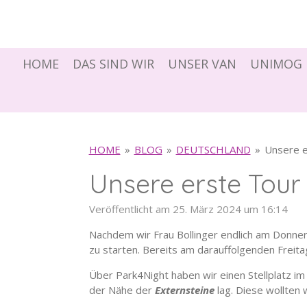
Zum
Hauptinhalt
springen
HOME
DAS SIND WIR
UNSER VAN
UNIMOG 
HOME
»
BLOG
»
DEUTSCHLAND
»
Unsere e
Unsere erste Tour 
Veröffentlicht am 25. März 2024 um 16:14
Nachdem wir Frau Bollinger endlich am Donner
zu starten. Bereits am darauffolgenden Freit
Über Park4Night haben wir einen Stellplatz 
der Nähe der
Externsteine
lag. Diese wollten w