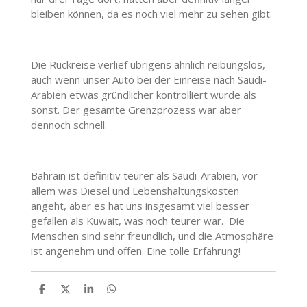
bleiben können, da es noch viel mehr zu sehen gibt.
Die Rückreise verlief übrigens ähnlich reibungslos,
auch wenn unser Auto bei der Einreise nach Saudi-
Arabien etwas gründlicher kontrolliert wurde als
sonst. Der gesamte Grenzprozess war aber
dennoch schnell.
Bahrain ist definitiv teurer als Saudi-Arabien, vor
allem was Diesel und Lebenshaltungskosten
angeht, aber es hat uns insgesamt viel besser
gefallen als Kuwait, was noch teurer war.
Die
Menschen sind sehr freundlich, und die Atmosphäre
ist angenehm und offen. Eine tolle Erfahrung!
T
T
T
T
e
e
e
e