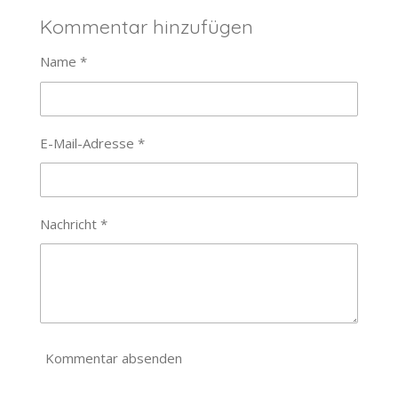
i
i
i
i
l
l
l
l
Kommentar hinzufügen
e
e
e
e
n
n
n
n
Name *
E-Mail-Adresse *
Nachricht *
Kommentar absenden