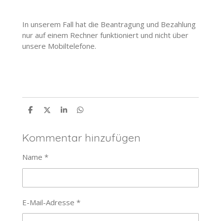
In unserem Fall hat die Beantragung und Bezahlung
nur auf einem Rechner funktioniert und nicht über
unsere Mobiltelefone.
T
T
T
T
e
e
e
e
i
i
i
i
l
l
l
l
Kommentar hinzufügen
e
e
e
e
n
n
n
n
Name *
E-Mail-Adresse *